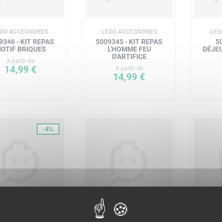
GO ACCESSOIRES
LEGO ACCESSOIRES
LEG
9346 - KIT REPAS
5009345 - KIT REPAS
5
OTIF BRIQUES
L'HOMME FEU
DÉJE
D'ARTIFICE
A partir de
14,99 €
A partir de
14,99 €
-4%
LEGO ICONS
LEGO BRICKLINK
LE