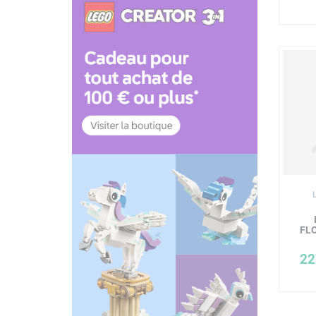
FL
22