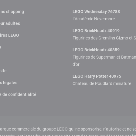
ans shopping
LEGO Wednesday 76788
L'Académie Nevermore
ur adultes
LEGO BrickHeadz 40919
ires LEGO
Figurines des Gremlins Gizmo et S
s
LEGO BrickHeadz 40859
Figurines de Superman et Batma
d'or
site
LEGO Harry Potter 40975
s légales
Château de Poudlard miniature
e de confidentialité
que commerciale du groupe LEGO qui ne sponsorise, n'autorise et ne sou