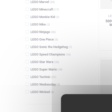
LEGO Marvel
(25)
LEGO Minecraft
(17)
LE
LEGO Monkie Kid
(2)
500
LEGO Nike
M
(2)
LEGO Ninjago
(26)
LEGO One Piece
(5)
LEGO Sonic the Hedgehog
(7)
LEGO Speed Champions
(16)
LEGO Star Wars
(32)
LEGO Super Mario
(18)
LEGO Technic
(21)
LEGO Wednesday
(3)
LEGO Wicked
(6)