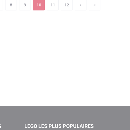
8
9
10
11
12
S
LEGO LES PLUS POPULAIRES