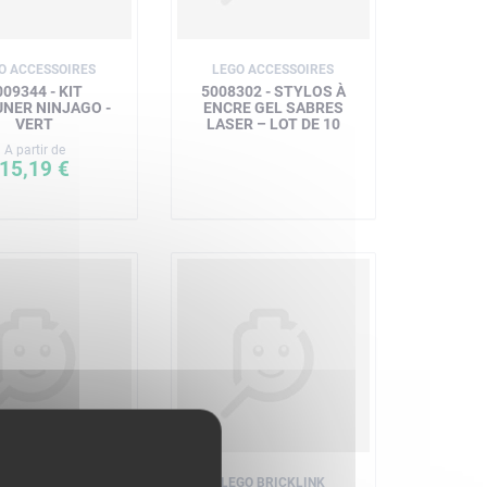
O ACCESSOIRES
LEGO ACCESSOIRES
009344 - KIT
5008302 - STYLOS À
UNER NINJAGO -
ENCRE GEL SABRES
VERT
LASER – LOT DE 10
A partir de
15,19 €
GO BRICKLINK
LEGO BRICKLINK