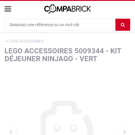
Cookies management panel
Ef
le
co
LEGO ACCESSOIRES
du
LEGO ACCESSOIRES 5009344 - KIT
c
DÉJEUNER NINJAGO - VERT