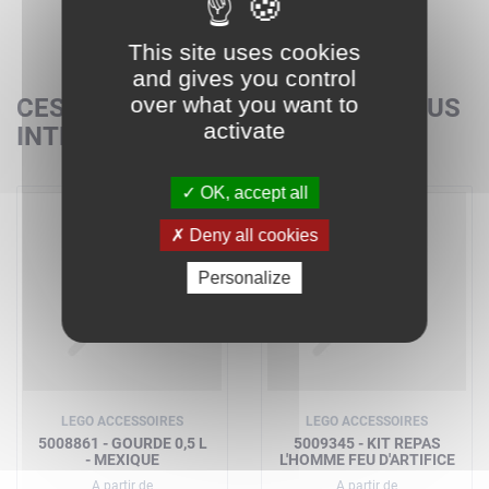
This site uses cookies
and gives you control
over what you want to
CES SETS POURRAIENT AUSSI VOUS
activate
INTÉRESSER
OK, accept all
Deny all cookies
Personalize
LEGO ACCESSOIRES
LEGO ACCESSOIRES
5008861 - GOURDE 0,5 L
5009345 - KIT REPAS
- MEXIQUE
L'HOMME FEU D'ARTIFICE
A partir de
A partir de