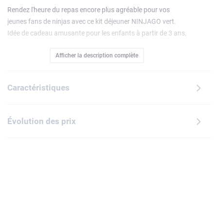
Rendez l'heure du repas encore plus agréable pour vos
jeunes fans de ninjas avec ce kit déjeuner NINJAGO vert.
Idée de cadeau amusante pour les enfants à partir de 3 ans,
il se compose d'une boîte repas et d'une gourde, ornées
Afficher la description complète
chacune d'une illustration de 3 personnages NINJAGO :
Lloyd, Sora et Arin. La gourde est dotée d'un bouchon
hygiénique et le haut se dévisse facilement pour la remplir et
Caractéristiques
la nettoyer. Conçue pour les repas sur le pouce, la boîte
repas dispose d'un séparateur d'aliments amovible à
l'intérieur et son couvercle se clipse et se déclipse facilement
Évolution des prix
pour servir d'assiette.