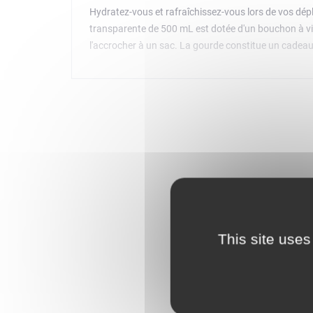
Hydratez-vous et rafraîchissez-vous lors de vos dé
transparente de 500 mL est dotée d'un bouchon à vi
l'accrocher à un sac. La gourde constitue un cadeau a
This site uses