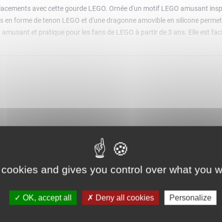
placements avec cette gourde LEGO. Ornée d'un motif LEGO amusant inspi
s en forme de tenon LEGO et d'une dragonne amovible en silicone permett
musant et pratique pour les fans de LEGO à partir de 3 ans. Elle est facil
 cookies and gives you control over what you w
OK, accept all
Deny all cookies
Personalize