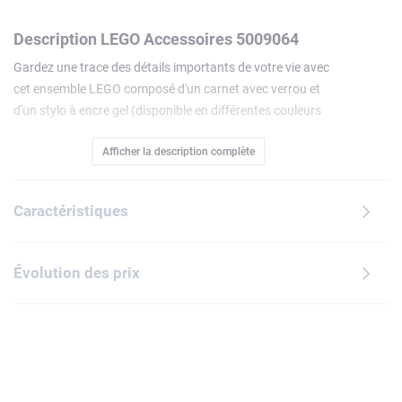
Description LEGO Accessoires 5009064
Gardez une trace des détails importants de votre vie avec
cet ensemble LEGO composé d'un carnet avec verrou et
d'un stylo à encre gel (disponible en différentes couleurs
vendues séparément). Le carnet de 384 pages comporte
Afficher la description complète
une brique LEGO 2x2 en relief sur la première et la
quatrième de couverture. Le carnet avec stylo assorti se
referme à l'aide de plaques LEGO intégrées, et un élastique
Caractéristiques
intégré permet de marquer les pages ou de fermer le carnet
sans le stylo. Cet article de papeterie pour enfants est un
cadeau utile pour les garçons, les filles et tous les fans de
Évolution des prix
LEGO dès 6 ans.