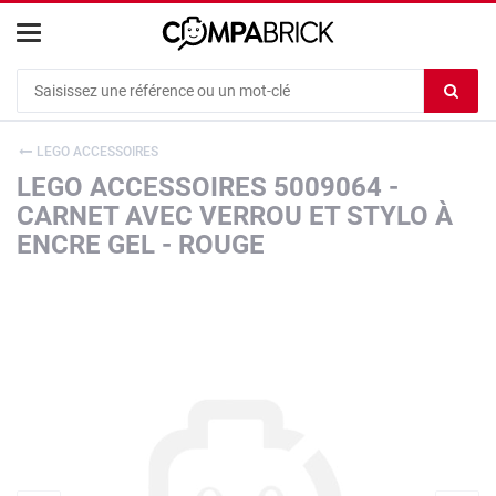
Cookies management panel
Ef
le
co
LEGO ACCESSOIRES
du
LEGO ACCESSOIRES 5009064 -
c
CARNET AVEC VERROU ET STYLO À
ENCRE GEL - ROUGE