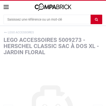
Cookies management panel
Ef
le
co
LEGO ACCESSOIRES
du
LEGO ACCESSOIRES 5009273 -
c
HERSCHEL CLASSIC SAC À DOS XL -
JARDIN FLORAL