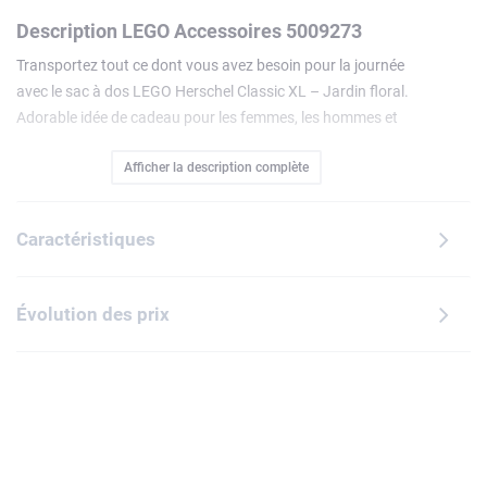
Description LEGO Accessoires 5009273
Transportez tout ce dont vous avez besoin pour la journée
avec le sac à dos LEGO Herschel Classic XL – Jardin floral.
Adorable idée de cadeau pour les femmes, les hommes et
les passionnés de nature de tous âges, ce sac à dos aux
Afficher la description complète
dimensions généreuses s'orne d'un motif floral coloré
imprimé en continu à l'extérieur et sur la doublure intérieure.
Glissez votre ordinateur portable dans la pochette
Caractéristiques
intérieure, votre boisson dans la poche à bouteille, et les
objets à garder à portée de main dans la poche avant.
Agréable à porter, vous pouvez le soulever par la poignée, et
Évolution des prix
ses bretelles rembourrées sont réglables.