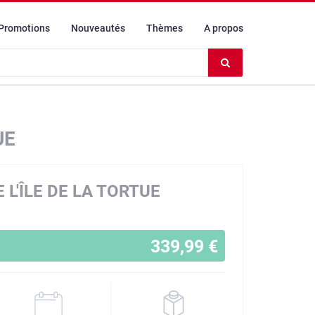
Promotions
Nouveautés
Thèmes
A propos
Effacer
le
contenu
du
champ
UE
 L'ÎLE DE LA TORTUE
339,99 €