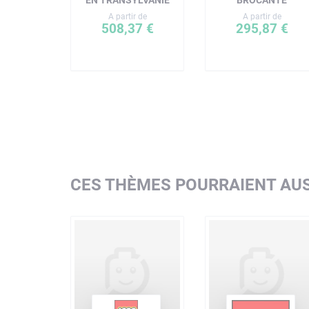
EN TRANSYLVANIE
BROCANTE
A partir de
A partir de
508,37 €
295,87 €
CES THÈMES POURRAIENT AUS