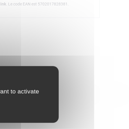
link
. Le code EAN est 5702017828381.
ant to activate