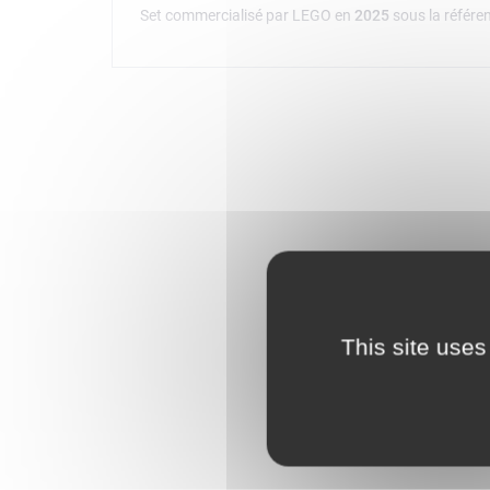
Set commercialisé par LEGO en
2025
sous la référe
This site uses