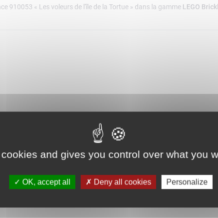
nce 910053 « Les voleurs de l'île de la Tortue » dans la gamme
LEGO Brick
 cookies and gives you control over what you w
OK, accept all
Deny all cookies
Personalize