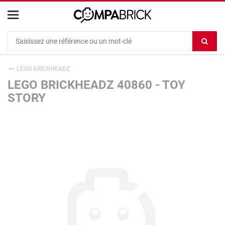
Cookies management panel
Ef
le
co
LEGO BRICKHEADZ
du
LEGO BRICKHEADZ 40860 - TOY
c
STORY