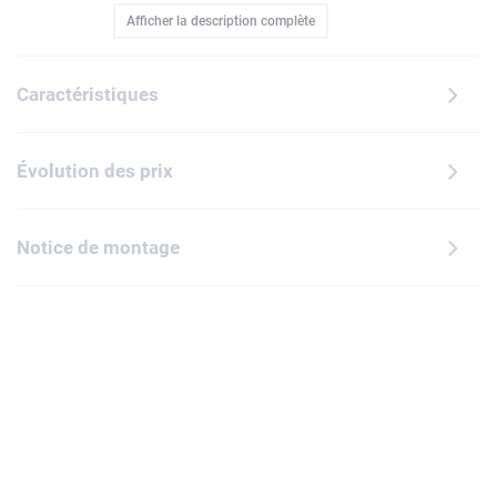
Afficher la description complète
connus, dans leurs tenues emblématiques : Woody, Buzz
l'Éclair, Jessie et 2 extraterrestres. Une fois assemblés, ces
personnages de Toy Story peuvent être exposés comme
Caractéristiques
d'adorables éléments de décoration inspirés des films. Ce
set constitue un cadeau d'anniversaire ou de fêtes amusant
pour les enfants et les fans de Disney. Contient 528 pièces.
Évolution des prix
Notice de montage