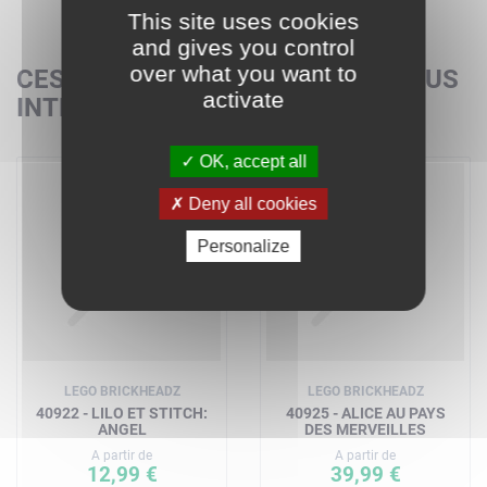
This site uses cookies
and gives you control
over what you want to
CES SETS POURRAIENT AUSSI VOUS
activate
INTÉRESSER
OK, accept all
Deny all cookies
Personalize
LEGO BRICKHEADZ
LEGO BRICKHEADZ
40922 - LILO ET STITCH:
40925 - ALICE AU PAYS
ANGEL
DES MERVEILLES
A partir de
A partir de
12,99 €
39,99 €