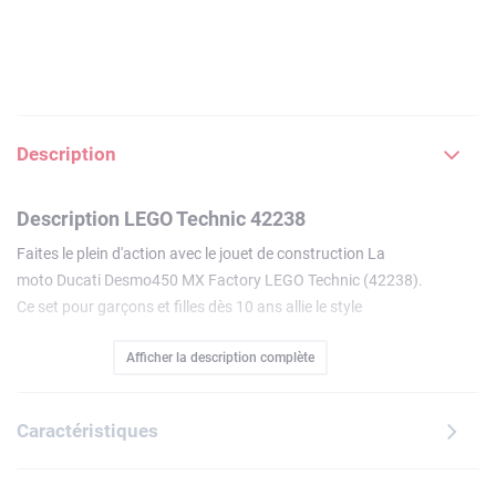
Description
Description LEGO Technic 42238
Faites le plein d'action avec le jouet de construction La
moto Ducati Desmo450 MX Factory LEGO Technic (42238).
Ce set pour garçons et filles dès 10 ans allie le style
emblématique de Ducati à des détails impressionnants,
Afficher la description complète
pour créer un modèle queles enfants peuvent
explorer.Dirigez la moto avec le large guidon, observez le
moteur monocylindre entraîné par la chaîne depuis l'essieu
Caractéristiques
arrière et testez les suspensions avant et arrière. La ligne
d'arrivée franchie, exposez fièrement ce modèle Ducati
jusqu'à la prochaine course. Ce jouet de construction