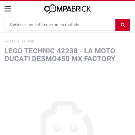
Cookies management panel
Ef
le
co
LEGO TECHNIC
du
LEGO TECHNIC 42238 - LA MOTO
c
DUCATI DESMO450 MX FACTORY