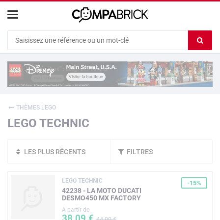
Cookies management panel
Ef
le
co
du
c
THÈMES LEGO
LEGO TECHNIC
LES PLUS RÉCENTS
FILTRES
LEGO TECHNIC
-15%
42238 - LA MOTO DUCATI
DESMO450 MX FACTORY
A partir de
38,09 €
44,99 €