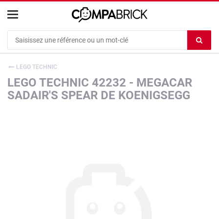
Cookies management panel
Ef
le
co
LEGO TECHNIC
du
LEGO TECHNIC 42232 - MEGACAR
c
SADAIR'S SPEAR DE KOENIGSEGG