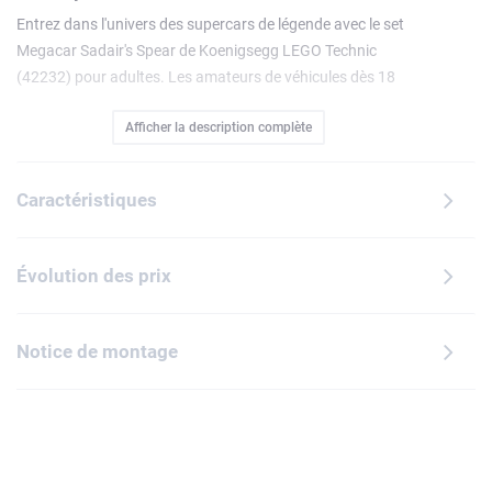
Entrez dans l'univers des supercars de légende avec le set
Megacar Sadair's Spear de Koenigsegg LEGO Technic
(42232) pour adultes. Les amateurs de véhicules dès 18
ans apprécieront ce projet gratifiant en recréant les détails
Afficher la description complète
de cet impressionnant modèle.Ouvrez le coffre pour activer
le mode fantôme : les portes et le capot s'ouvrent et les
rétroviseurs se rabattent en un seul mouvement.
Caractéristiques
Assemblez le moteur V8 à pistons et les suspensions
Triplex. Puis examinez la direction et testez la transmission
9 rapports. Les détails réalistes incluent les prises d'air et
Évolution des prix
les rétroviseurs latéraux rabattables. Ce kit d'ingénierie est
une idée de cadeau fascinant pour les passionnés de
voitures.Alimentez votre passion pour les véhicules haute
Notice de montage
performance avec la gamme de voitures LEGO Technic pour
adultes. Appréciez la construction enrichie avec l'appli
LEGO Builder, qui propose des outils de visualisation du
modèle en 3D, de sauvegarde et de suivi de la progression.
Contient 4 104 pièces.