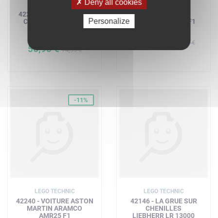
Deny all cookies
LEGO TECHNIC
LEGO TECHNIC
42223 - LA VOITURE DE
42228 - VOITURE
Personalize
COURSE 1966 FORD
MCLAREN MCL39 F1
GT40 MKII
A partir de
177,90 €
A partir de
229,99 €
56,90 €
74,99 €
-11%
LEGO TECHNIC
LEGO TECHNIC
42240 - VOITURE ASTON
42146 - LA GRUE SUR
MARTIN ARAMCO
CHENILLES
AMR25 F1
LIEBHERR LR 13000