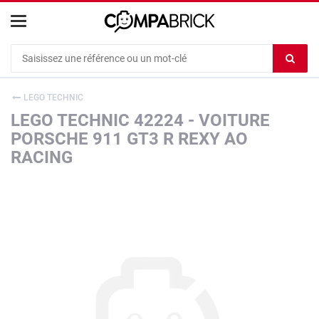
Cookies management panel
Ef
le
co
LEGO TECHNIC
du
LEGO TECHNIC 42224 - VOITURE
c
PORSCHE 911 GT3 R REXY AO
RACING