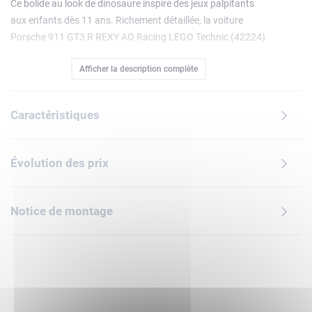
Ce bolide au look de dinosaure inspire des jeux palpitants
aux enfants dès 11 ans. Richement détaillée, la voiture
Porsche 911 GT3 R REXY AO Racing LEGO Technic (42224)
ravira les garçons et les filles fans de vitesse et
Afficher la description complète
d'action.Contrôlez la direction avec la molette, ouvrez les
portes et le coffre, puis découvrez la suspension
fonctionnelle sur les 4 roues, la transmission arrière avec
Caractéristiques
différentiel, le moteur boxer 6 cylindres avec ordre
d'allumage réel et les crics pneumatiques synchronisés.
Avec sa livrée évoquant un féroce T. rex, ce bolide fait
Évolution des prix
autant d'effet sur le circuit qu'exposé.Ce cadeau amusant
ravira les fans de dinosaures et de voitures. Les sets LEGO
Technic intègrent des mouvements et des mécanismes
Notice de montage
réalistes qui initient les jeunes constructeurs LEGO à
l'ingénierie de façon accessible. Avec ses outils de zoom,
rotation du modèle en 3D et suivi de la progression, l'appli
LEGO Builder invite les enfants à construire en toute
confiance. Ce set contient 1 313 pièces.