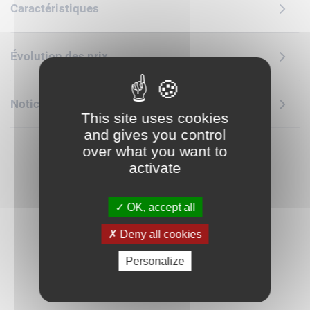
Caractéristiques
inclinable. Ce set est un beau cadeau à offrir à des enfants
passionnés de véhicules et de voitures de course. Les sets
de construction LEGO Technic combinent des détails
Évolution des prix
réalistes avec des modèles interactifs qui permettent aux
jeunes constructeurs LEGO de se familiariser avec
l'ingénierie. Offrez aux enfants une aventure créative encore
Notice de montage
plus passionnante avec l'appli LEGO Builder, qui leur permet
This site uses cookies
de zoomer, de faire pivoter les modèles en 3D et de suivre
and gives you control
leur progression.
over what you want to
activate
OK, accept all
Deny all cookies
Personalize