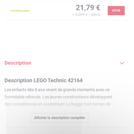
21,79 €
VOIR
≃ 0,099 € / pièce
Description
Description LEGO Technic 42164
Les enfants dès 8 ans vivent de grands moments avec ce
formidable véhicule. Les jeunes constructeurs développent
des compétences en assemblant Le buggy tout-terrain de
course LEGO Technic (42164), puis découvrent de quoi il est
Afficher la description complète
capable. Le buggy inclut des détails réalistes inspirés d'un
vrai buggy de course, comme une suspension arrière, un
moteur 4 cylindres mobile et une incroyable direction