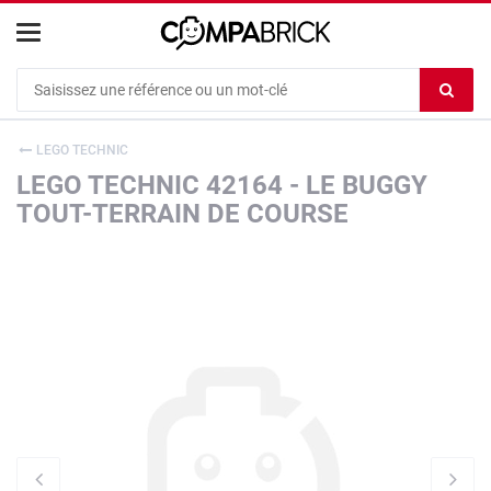
Cookies management panel
Ef
le
co
LEGO TECHNIC
du
LEGO TECHNIC 42164 - LE BUGGY
c
TOUT-TERRAIN DE COURSE