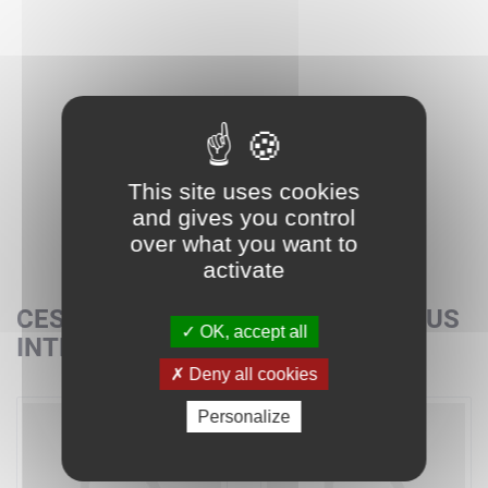
This site uses cookies
and gives you control
over what you want to
activate
CES SETS POURRAIENT AUSSI VOUS
OK, accept all
INTÉRESSER
Deny all cookies
Personalize