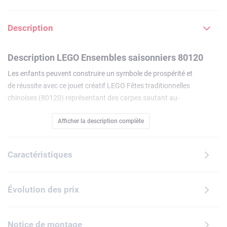
Description
Description LEGO Ensembles saisonniers 80120
Les enfants peuvent construire un symbole de prospérité et
de réussite avec ce jouet créatif LEGO Fêtes traditionnelles
chinoises (80120) représentant des carpes sautant au-
dessus d'une porte du dragon. Inspiré du dicton « Carpe
Afficher la description complète
franchissant la Porte du Dragon », ce set permet aux
enfants de créer une décoration extraordinaire avec des
briques LEGO ordinaires. Construisez une porte du dragon
Caractéristiques
détaillée et 3 carpes dans l'eau. Tournez la poignée pour
faire sauter les carpes colorées au-dessus dela porte et
célébrer toutes les réussites obtenues à force de travail et
Évolution des prix
de persévérance.Conçu pour reconnaître et inspirer la
réussite, ce jouet de construction constitue une idée de
cadeau créatif pour les enfants et les amateurs d'art dès 9
Notice de montage