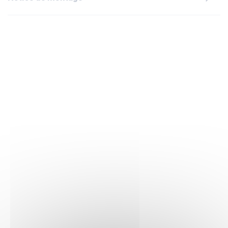
ans. Il ornera votre intérieur lors de la fête du Printemps ou
toute l'année.Avec ses outils de zoom, rotation du modèle
en 3D et suivi de la progression, l'appli LEGO Builder invite
les enfants à construire en toute confiance. Contient 736
pièces.