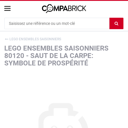
Cookies management panel
Ef
le
co
LEGO ENSEMBLES SAISONNIERS
du
LEGO ENSEMBLES SAISONNIERS
c
80120 - SAUT DE LA CARPE:
SYMBOLE DE PROSPÉRITÉ