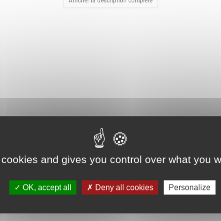
Afficher la description complète
e des chevaux peints sur un parchemin. L'appli LEGO Builder offre le mod
 contient 1 650 pièces.
 cookies and gives you control over what you w
OK, accept all
Deny all cookies
Personalize