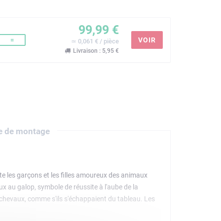
99,99 €
=
VOIR
≃ 0,061 € / pièce
Livraison : 5,95 €
e de montage
te les garçons et les filles amoureux des animaux
x au galop, symbole de réussite à l'aube de la
s chevaux, comme s'ils s'échappaient du tableau. Les
e une scène avec des minifigurines de peintre et de