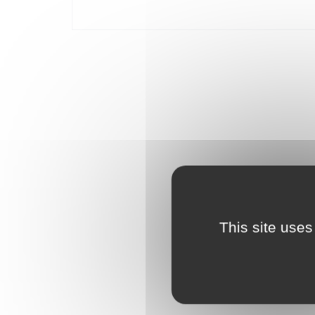
personne en costume de l'année du Cheval, ainsi qu
propre appareil, construire une partie du set. Ce set
This site uses