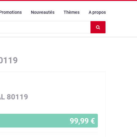
Promotions
Nouveautés
Thèmes
A propos
Effacer
le
contenu
du
champ
0119
AL 80119
99,99 €