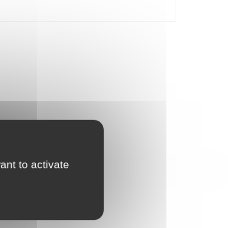
e Construire ensemble, où chacun peut, depuis son
ant to activate