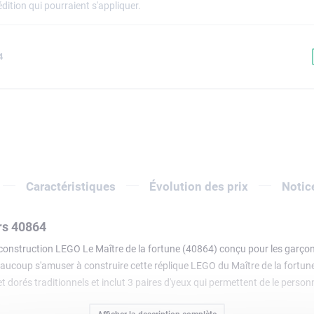
dition qui pourraient s'appliquer.
4
Caractéristiques
Évolution des prix
Notic
rs 40864
nstruction LEGO Le Maître de la fortune (40864) conçu pour les garçons et
ucoup s'amuser à construire cette réplique LEGO du Maître de la fortune 
 dorés traditionnels et inclut 3 paires d'yeux qui permettent de le perso
 symboles de chance que les enfants peuvent découvrir, notamment des pi