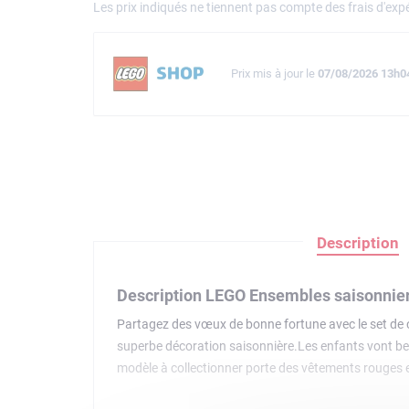
Les prix indiqués ne tiennent pas compte des frais d'expé
Prix mis à jour le
07/08/2026 13h0
Description
Description LEGO Ensembles saisonnie
Partagez des vœux de bonne fortune avec le set de co
superbe décoration saisonnière.Les enfants vont bea
modèle à collectionner porte des vêtements rouges et
les yeux de rechange. Il est également recouvert de