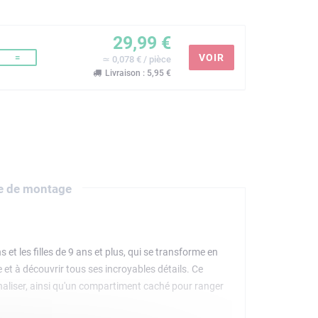
29,99 €
=
VOIR
≃ 0,078 € / pièce
Livraison : 5,95 €
e de montage
 les filles de 9 ans et plus, qui se transforme en
et à découvrir tous ses incroyables détails. Ce
nnaliser, ainsi qu'un compartiment caché pour ranger
èces d'or et des enveloppes rouges. Une fois