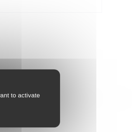
ir lors de la Fête du Printemps, ce set de
 briques et célébrer une fête importante ensemble. Ce
ant to activate