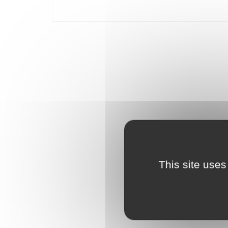
terminé, le set peut être exposé et admiré toute l'an
construction permet aux enfants de réaliser un projet
set contient 386 pièces.
This site uses