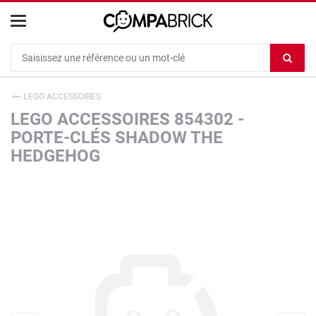
Cookies management panel
Ef
le
co
LEGO ACCESSOIRES
du
LEGO ACCESSOIRES 854302 -
c
PORTE-CLÉS SHADOW THE
HEDGEHOG