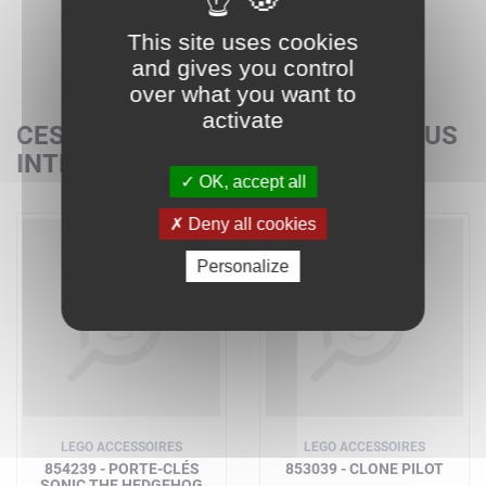
This site uses cookies
and gives you control
over what you want to
activate
CES SETS POURRAIENT AUSSI VOUS
INTÉRESSER
OK, accept all
Deny all cookies
Personalize
LEGO ACCESSOIRES
LEGO ACCESSOIRES
854239 - PORTE-CLÉS
853039 - CLONE PILOT
SONIC THE HEDGEHOG