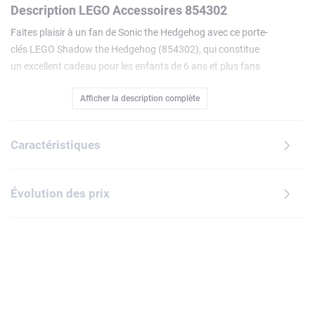
Description LEGO Accessoires 854302
Faites plaisir à un fan de Sonic the Hedgehog avec ce porte-
clés LEGO Shadow the Hedgehog (854302), qui constitue
un excellent cadeau pour les enfants de 6 ans et plus fans
de jeu vidéo. Doté d'une minifigurine détaillée de Shadow
Afficher la description complète
attachée à unechaîne en métal robuste, cet accessoire
LEGO pratique se fixe solidement aux clés ou aux sacs et
permet aux joueurs d'emporter le célèbre personnage de jeu
Caractéristiques
vidéo partout avec eux.
Évolution des prix