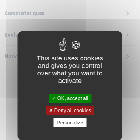
obtenue grâce à des éléments LEGO Technic. L'extérieur
s'orne de 6 disques décoratifs et l'intérieur recrée un stade
Caractéristiques
miniature et une scène de liesse à découvrir. En appuyant
sur le bouton, les enfants pe uvent assister au moment où
les figurines des joueurs célèbrent une victoire, avec un feu
Évolution des prix
d'artifice qui éclate derrière les tribunes. Le stade inclut
également un petit trophée doré au centre et des écrans
géants.Cadeau sportif pour les amateursde foot de tous
Notice de montage
This site uses cookies
âges, ce modèle est conçu pour être exposé et inclut une
and gives you control
base noire pour créer un décor sur le thème du foot. Le set
over what you want to
est disponible dans l'application LEGO Builder, où les fans
activate
peuvent suivre leur progression. Contient 1 498 pièces.
OK, accept all
Deny all cookies
Personalize