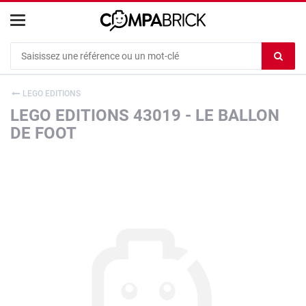
Cookies management panel
Ef
le
co
LEGO EDITIONS
du
LEGO EDITIONS 43019 - LE BALLON
c
DE FOOT