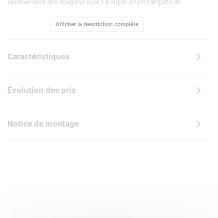
soulèvement des dragons avec Le super avion tempête de
Ras et Arin (71833). Ce set LEGO, qui inclut un avion avec
Afficher la description complète
un drone amovible et une capsule d'évasion, un mini dragon
ainsi que les minifigurines d'Arin, Ras et un Guerrier
draconique, possède tout ce dont les enfants ont besoin
Caractéristiques
pour s'amuser pendant des heures. Ce superbe jouet
contient un drone à tête de dragon détachable doté de
lames et de moteurs amovibles faisant office d'armes, 2
Évolution des prix
cockpits, dont un qui, une fois détaché, forme une capsule
d'évasion avec des ailes, 2 canons à ressort, des ailes
réglables et des lames tempête tournoyantes. La gamme de
Notice de montage
sets de construction LEGO NINJAGO (vendus séparément)
inclut des dragons, des véhicules et des temples qui
encouragent les fans à inventer une foule d'histoires avec
leurs héros. L'appli LEGO Builder permet de vivre une
aventure de construction intuitive avec votre enfant.