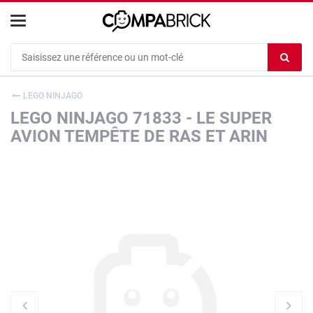
Cookies management panel
Ef
le
co
LEGO NINJAGO
du
LEGO NINJAGO 71833 - LE SUPER
c
AVION TEMPÊTE DE RAS ET ARIN