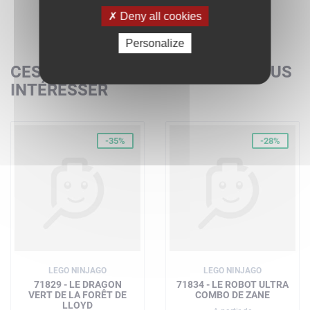
Deny all cookies
Personalize
CES SETS POURRAIENT AUSSI VOUS
INTÉRESSER
-35%
-28%
LEGO NINJAGO
LEGO NINJAGO
71829 - LE DRAGON
71834 - LE ROBOT ULTRA
VERT DE LA FORÊT DE
COMBO DE ZANE
LLOYD