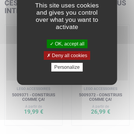
CES SETS POURRAIENT AUSSI VOUS
This site uses cookies
INTÉRESSER
and gives you control
over what you want to
activate
OK, accept all
Deny all cookies
Personalize
LEGO ACCESSOIRES
LEGO ACCESSOIRES
5009371 - CONSTRUIS
5009372 - CONSTRUIS
COMME ÇA!
COMME ÇA!
A partir de
A partir de
19,99 €
26,99 €