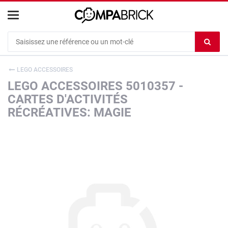
Cookies management panel
Ef
le
co
LEGO ACCESSOIRES
du
LEGO ACCESSOIRES 5010357 -
c
CARTES D'ACTIVITÉS
RÉCRÉATIVES: MAGIE