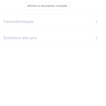
à partir de 6 ans. 3 modes différents permettent d'apprécier
Afficher la description complète
ce jeu créatif en solo, en famille ou avec des amis.
Caractéristiques
Évolution des prix