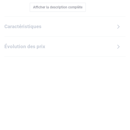
à partir de 6 ans. 3 modes différents permettent d'apprécier
Afficher la description complète
ce jeu créatif en solo, en famille ou avec des amis.
Caractéristiques
Évolution des prix