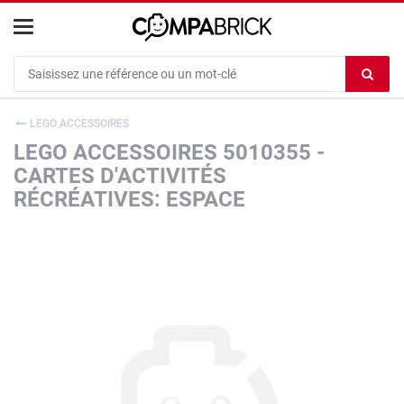
Cookies management panel
Ef
le
co
LEGO ACCESSOIRES
du
LEGO ACCESSOIRES 5010355 -
c
CARTES D'ACTIVITÉS
RÉCRÉATIVES: ESPACE