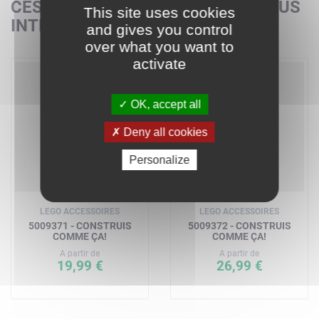
CES SETS POURRAIENT AUSSI VOUS
This site uses cookies
INTÉRESSER
and gives you control
over what you want to
activate
OK, accept all
Deny all cookies
Personalize
LEGO ACCESSOIRES
LEGO ACCESSOIRES
5009371 - CONSTRUIS
5009372 - CONSTRUIS
COMME ÇA!
COMME ÇA!
A partir de
A partir de
19,99 €
26,99 €