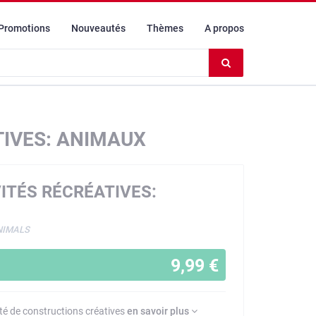
Promotions
Nouveautés
Thèmes
A propos
Effacer
le
contenu
du
champ
TIVES: ANIMAUX
ITÉS RÉCRÉATIVES:
NIMALS
9,99 €
ité de constructions créatives
en savoir plus