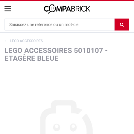
Cookies management panel
Ef
le
co
LEGO ACCESSOIRES
du
LEGO ACCESSOIRES 5010107 -
c
ETAGÈRE BLEUE