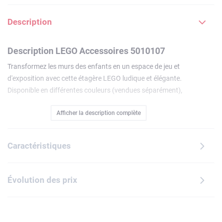
Description
Description LEGO Accessoires 5010107
Transformez les murs des enfants en un espace de jeu et
d'exposition avec cette étagère LEGO ludique et élégante.
Disponible en différentes couleurs (vendues séparément),
cette étagère murale d'inspiration moderne au design
Afficher la description complète
ludique intègre 3 plaques de base pour fixer les créations
LEGO des enfants. Elle est également parfaite pour éviter
que les livres et autres petits objets ne traînent par terre.
Caractéristiques
Utilisez-la seule ou combinée avec d'autres étagères LEGO
afin de créer un système modulaire etévolutif pour les fans
de LEGO dès 5 ans.
Évolution des prix