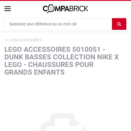
Cookies management panel
Ef
le
co
LEGO ACCESSOIRES
du
LEGO ACCESSOIRES 5010051 -
c
DUNK BASSES COLLECTION NIKE X
LEGO - CHAUSSURES POUR
GRANDS ENFANTS