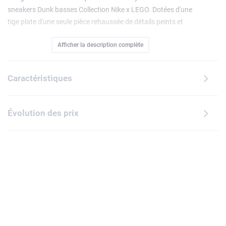
sneakers Dunk basses Collection Nike x LEGO. Dotées d'une
tige plate d'une seule pièce rehaussée de détails peints et
fourni avec 4 paires de lacets inspirés des briques LEGO, ce
Afficher la description complète
modèle jaune lumineux encourage les garçons et les filles à
personnaliser leurs nouvelles sneakers préférées et à
expérimenter leur style. Superbe cadeau, ce modèle de
Caractéristiques
sneakers orné d'un écusson LEGO cousu sur la languette et
du logo « Swoosh » de Nike sur le côté encourage les fans
de sport à afficher leur passion pour cette collab'.
Évolution des prix