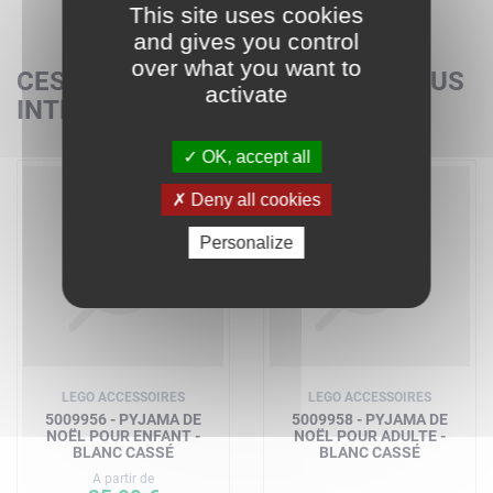
This site uses cookies
and gives you control
over what you want to
CES SETS POURRAIENT AUSSI VOUS
activate
INTÉRESSER
OK, accept all
Deny all cookies
Personalize
LEGO ACCESSOIRES
LEGO ACCESSOIRES
5009956 - PYJAMA DE
5009958 - PYJAMA DE
NOËL POUR ENFANT -
NOËL POUR ADULTE -
BLANC CASSÉ
BLANC CASSÉ
A partir de