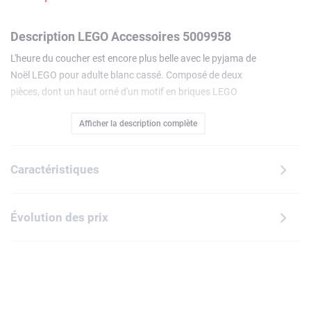
Description LEGO Accessoires 5009958
L'heure du coucher est encore plus belle avec le pyjama de
Noël LEGO pour adulte blanc cassé. Composé de deux
pièces, dont un haut orné d'un motif en briques LEGO
formant le mot « JOLLY » et un pantalon avec un imprimé
Afficher la description complète
festif, ce pyjama de Noël unisexe vous protégera du froid et
vous inspirera de beaux rêves. Entièrement confectionné en
coton confortable, ce pyjama lavable en machine est
Caractéristiques
également idéal pour les moments de détente à la maison
pendant les fêtes.
Évolution des prix