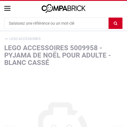
Cookies management panel
Ef
le
co
LEGO ACCESSOIRES
du
LEGO ACCESSOIRES 5009958 -
c
PYJAMA DE NOËL POUR ADULTE -
BLANC CASSÉ