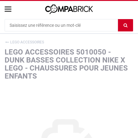
Cookies management panel
Ef
le
co
LEGO ACCESSOIRES
du
LEGO ACCESSOIRES 5010050 -
c
DUNK BASSES COLLECTION NIKE X
LEGO - CHAUSSURES POUR JEUNES
ENFANTS