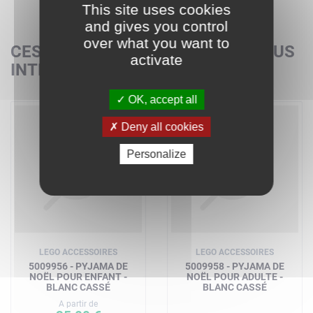
This site uses cookies
and gives you control
over what you want to
CES SETS POURRAIENT AUSSI VOUS
activate
INTÉRESSER
OK, accept all
Deny all cookies
Personalize
LEGO ACCESSOIRES
LEGO ACCESSOIRES
5009956 - PYJAMA DE
5009958 - PYJAMA DE
NOËL POUR ENFANT -
NOËL POUR ADULTE -
BLANC CASSÉ
BLANC CASSÉ
A partir de