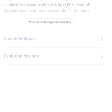
sneakers Dunk basses Collection Nike x LEGO. Dotées d'une
tige plate d'une seule pièce rehaussée de détails peints et
fourni avec 4 paires de lacets inspirés des briques LEGO, ce
Afficher la description complète
modèle jaune lumineux encourage les garçons et les filles à
personnaliser leurs nouvelles sneakers préférées et à
expérimenter leur style. Superbe cadeau, ce modèle de
Caractéristiques
sneakers orné d'un écusson LEGO cousu sur la languette et
du logo « Swoosh » de Nike sur le côté encourage les fans
de sport à afficher leur passion pour cette collab'.
Évolution des prix