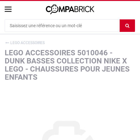
Cookies management panel
Ef
le
co
LEGO ACCESSOIRES
du
LEGO ACCESSOIRES 5010046 -
c
DUNK BASSES COLLECTION NIKE X
LEGO - CHAUSSURES POUR JEUNES
ENFANTS