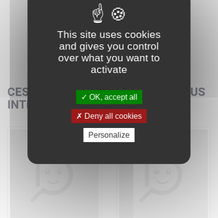
This site uses cookies
and gives you control
over what you want to
activate
CES SETS POURRAIENT AUSSI VOUS
OK, accept all
INTÉRESSER
Deny all cookies
Personalize