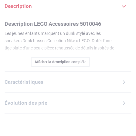
Description
Description LEGO Accessoires 5010046
Les jeunes enfants marquent un dunk stylé avec les
sneakers Dunk basses Collection Nike x LEGO. Doté d'une
tige plate d'une seule pièce rehaussée de détails inspirés de
la galaxie, ce modèle dynamique encourage les enfants à
Afficher la description complète
expérimenter un styleet un confort extraordinaires. Superbe
cadeau, ce modèle de sneakers orné d'un écusson LEGO
cousu sur la languette et du logo « Swoosh » de Nike sur le
Caractéristiques
côté, encourage les fans de sport à afficher leur passion
pour cette collab'.
Évolution des prix