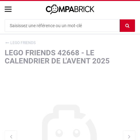
Cookies management panel
Ef
le
co
LEGO FRIENDS
du
LEGO FRIENDS 42668 - LE
c
CALENDRIER DE L'AVENT 2025