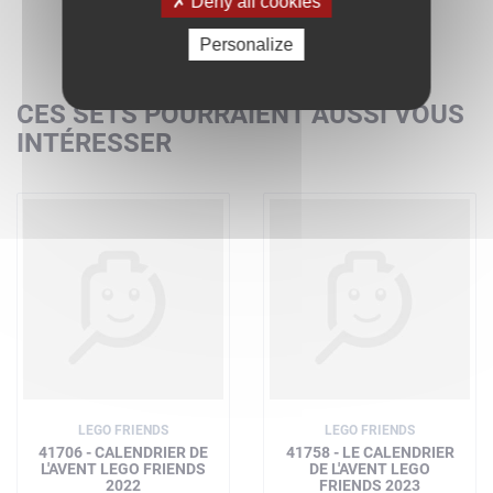
Deny all cookies
Personalize
CES SETS POURRAIENT AUSSI VOUS
INTÉRESSER
LEGO FRIENDS
LEGO FRIENDS
41706 - CALENDRIER DE
41758 - LE CALENDRIER
L'AVENT LEGO FRIENDS
DE L'AVENT LEGO
2022
FRIENDS 2023