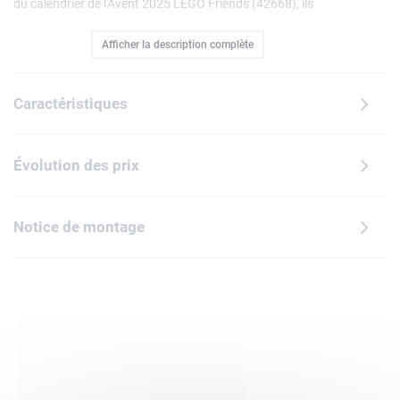
du calendrier de l'Avent 2025 LEGO Friends (42668), ils
découvrent 5 mini-poupées (Aliya, Autumn, Liann, Nova et
Afficher la description complète
Léo), ainsi que 5 animaux LEGO : 2 chiens, un cochon
d'Inde, un gecko et un chat.Ouvrez chaque jour une fenêtre
pour construire une histoire de soirée pyjama. Chaque
Caractéristiques
fenêtre révèle une construction inspirant une activité
festive, comme écrire au Père Noël, décorerle sapin, faire un
karaoké, chevaucher un cheval à bascule ou préparer un
Évolution des prix
chocolat chaud. Chaque mini-poupée possède un matelas
et chaque animal s'accompagne d'accessoires suggérant
une infinité d'histoires aux enfants. Le set inclut également
Notice de montage
un canapé, une lampe, une cheminée, une luge, 5 cadeaux
et une peluche de renne LEGO.Fabuleux compte à rebours
en attendant Noël, ce jouet créatif stimule les aptitudes
sociales des enfants en réunissant des amis pour une
soirée pyjama inoubliable.