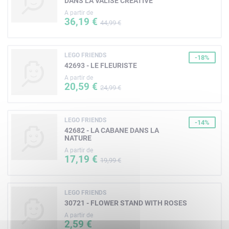
DANS LA VALISE CRÉATIVE
A partir de
36,19 €
44,99 €
LEGO FRIENDS
-18%
42693 - LE FLEURISTE
A partir de
20,59 €
24,99 €
LEGO FRIENDS
-14%
42682 - LA CABANE DANS LA
NATURE
A partir de
17,19 €
19,99 €
LEGO FRIENDS
30721 - FLOWER STAND WITH ROSES
A partir de
2,59 €