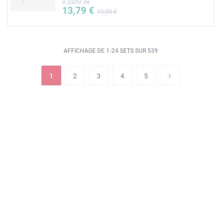
A partir de
13,79 €
19,99 €
AFFICHAGE DE 1-24 SETS SUR 539
1
2
3
4
5