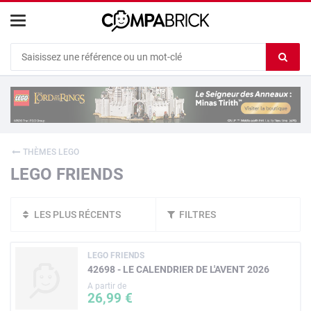
Cookies management panel
Ef
le
co
du
c
THÈMES LEGO
LEGO FRIENDS
LES PLUS RÉCENTS
FILTRES
LEGO FRIENDS
42698 - LE CALENDRIER DE L'AVENT 2026
A partir de
26,99 €