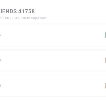
RIENDS 41758
dition qui pourraient s'appliquer.
5
4
8