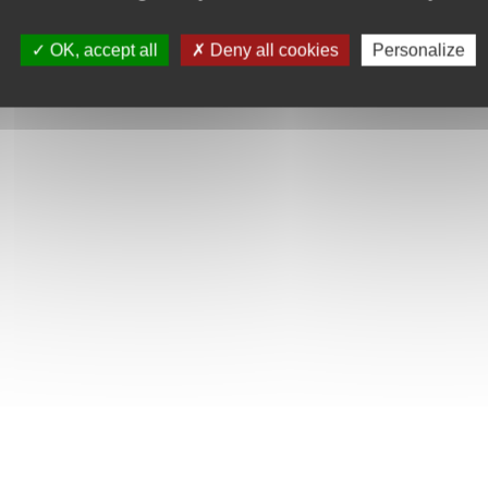
 être connecté et repositionné pour créer un terrain de jeu où tous les ani
OK, accept all
Deny all cookies
Personalize
oël selonleurs envies.
ur le thème des animaux – Comptez les jours jusqu'à Noël avec Le calendri
cessoires
ants vont adorer construire le terrain de jeu des animaux en ouvrant les fe
LEGO Friends ainsi que des activités de Noël amusantes
 et constructions miniatures inspirent de nombreuses aventures autour de
créatif constitue un beau cadeau à offrir aux enfants de 6 ans et plus et
ds rempli de cadeaux mesure plus de 25 cm dehaut, 37 cm de large et 6 c
vier 2023, l'univers LEGO Friends s'agrandit afin d'accueillir de nouveaux
conformes aux normes de qualité industrielles les plus strictes. Ils son
à des tests de chute, de chaleur, d'écrasement et de torsion, puis analys