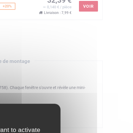
32,39 €
+20%
VOIR
≃ 0,140 € / pièce
Livraison : 7,99 €
e de montage
8). Chaque fenêtre s'ouvre et révèle une mini-
, de mini-poupées, de constructions miniatures et
 Noël. Les enfants peuvent exprimer leur créativité en
ant to activate