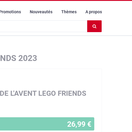
Promotions
Nouveautés
Thèmes
A propos
Effacer
le
contenu
du
champ
ENDS 2023
DE L'AVENT LEGO FRIENDS
26,99 €