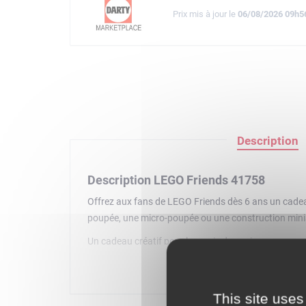
Prix mis à jour le
06/08/2026 09h5
Description
Description LEGO Friends 41758
Offrez aux fans de LEGO Friends dès 6 ans un cadea
poupée, une micro-poupée ou une construction miniat
Un cadeau créatif pour les amis des animaux
Dans ce calendrier de l'Avent mettant en scène les 
d'accessoires pour créer un terrain de jeu festif pour
aidant Léo et Autumn à décorer le sapin.
This site uses