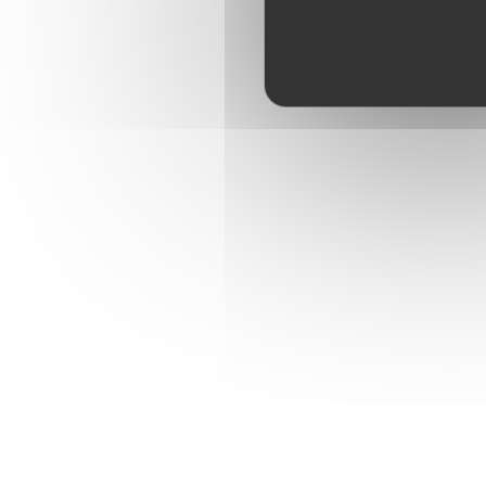
Décoration de Noël à personnaliser
Ce calendrier est livré avec un tapis de jeu qui peut
décorations colorées et personnalisent le sapin de N
Un calendrier de l'Avent regorgeant d'activités s
personnages à construire, des activités et des ac
Un terrain de jeu festif pour les animaux – Les enf
Recréer l'esprit de Noël – Inclut 10 personnages 
Des heures de jeux de rôles amusants – 24 jouets
terrain de jeu pour animaux
Un cadeau pour l'Avent – Ce calendrier de l'Avent 
mois de décembre et au-delà
Dimensions – Ce calendrier de l'Avent LEGO Frien
Une nouvelle génération à Heartlake City – En jan
aventures créatives encore plus passionnantes
Qualité garantie – Les cadeaux LEGO Friends sont 
Sécurité assurée – Les éléments LEGO sont soumis 
sécurité les plus rigoureuses