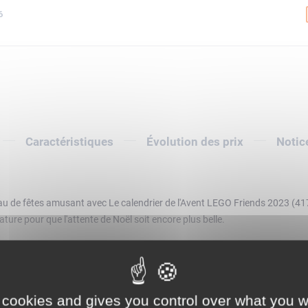
6
Caractéristiques
Évolution des prix
Notic
u de fêtes amusant avec Le calendrier de l'Avent LEGO Friends 2023 (4175
ure pour que l'attente de Noël soit encore plus belle.
animaux de Heartlake City, les enfants découvrent une sélection d'animaux
Afficher la description complète
 les animaux, les faire jouer ou les emmener faire un tour dans le train de
 cookies and gives you control over what you w