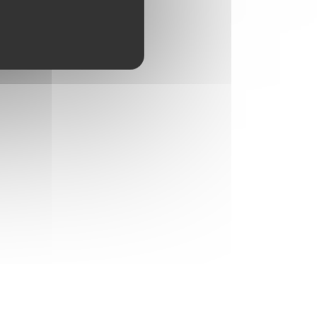
maux s'amusent. Les enfants trouvent la boîte de
er de l'Avent LEGO Friends (41758) incluant des
nêtres l'une après l'autre
s animaux, avec ce calendrier de l'Avent et son
 leur propose des activités amusantes tout au long du
m d'épaisseur
 personnages et de nouveaux lieux, pour des
t compatibles entre eux et s'assemblent parfaitement
és afin de s'assurer qu'ils satisfont aux normes de