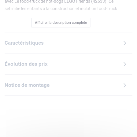
avec Le food-truck de hot-dogs LEGO Friends (42633). Ce
set initie les enfants à la construction et inclut un food-truck
à construire, 2 mini-poupées, un chat et des aliments qui
Afficher la description complète
inspirent le jeu de rôle. Ce jouet est un beau cadeau à offrir
à des enfants pour leur anniversaire ou toute autre
occasion. Les jeunes cuisiniers s'amusent à préparer et à
Caractéristiques
servir les hot-dogs avec Kaya. Léo se rend au food-truck
avec son chat Churro et discute avec Kaya des différentes
options de nourriture et de boissons. Il y a des hot-dogs
Évolution des prix
vegan, du ketchup, de la moutarde et des jus. Les jouets
LEGO 4+ proposent aux enfants une expérience de
construction rapide et amusante. Ils incluent une brique de
Notice de montage
démarrage, c'est-à-dire une base robuste sur laquelle les
enfants peuvent créer la scène. Laissez-vous guider dans
l'application LEGO Builder pour zoomer et faire pivoter vos
modèles en 3D, sauvegarder vos sets et suivre votre
progression.