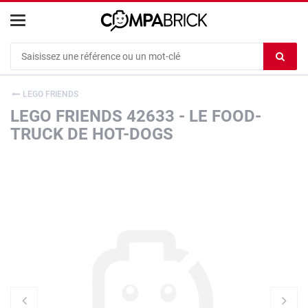
Cookies management panel
Ef
le
co
LEGO FRIENDS
du
LEGO FRIENDS 42633 - LE FOOD-
c
TRUCK DE HOT-DOGS