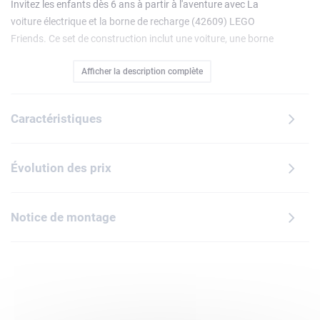
Invitez les enfants dès 6 ans à partir à l'aventure avec La
voiture électrique et la borne de recharge (42609) LEGO
Friends. Ce set de construction inclut une voiture, une borne
de recharge, 2 personnages, des accessoires et un chien.
Afficher la description complète
Les enfants imaginent que Zac et Nova déjeunent pendant
la recharge de la voiture. Ils peuvent connecter la voiture à
la borne de recharge solaire grâce au câble. Le véhicule
Caractéristiques
dispose de sièges pour les mini-poupées et pour le chien
Dango. Il est également doté d'un coffre ouvrant pour
ranger des accessoires. La borne de recharge
Évolution des prix
s'accompagne d'une table et de 2 chaises, où Zac et Nova
peuvent pique-niquer. Il y a aussi une gamelle pour Dango.
Ce set est un formidable cadeau à offrir à des enfants
Notice de montage
passionnés de jeu de rôle et d'aventure. L'application LEGO
Builder propose une expérience de construction intuitive
avec des outils de zoom et de rotation des modèles en 3D,
de sauvegarde des sets et de suivi de la progression.