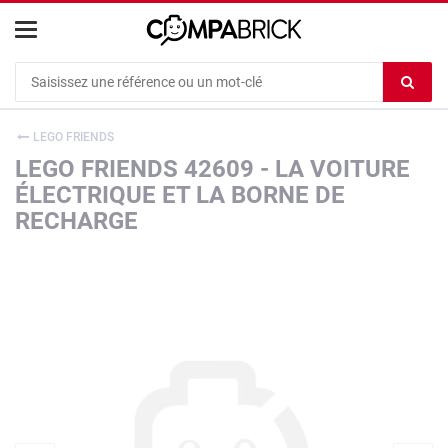
Cookies management panel
Ef
le
co
LEGO FRIENDS
du
LEGO FRIENDS 42609 - LA VOITURE
c
ÉLECTRIQUE ET LA BORNE DE
RECHARGE