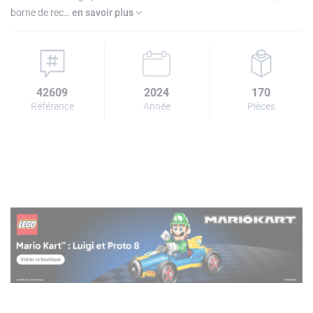
borne de rec…
en savoir plus
42609
2024
170
Référence
Année
Pièces