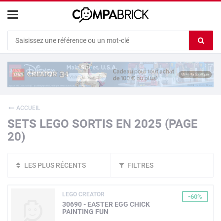
Cookies management panel
Ef
le
co
du
c
ACCUEIL
SETS LEGO SORTIS EN 2025 (PAGE
20)
LES PLUS RÉCENTS
FILTRES
LEGO CREATOR
-60%
30690 - EASTER EGG CHICK
PAINTING FUN