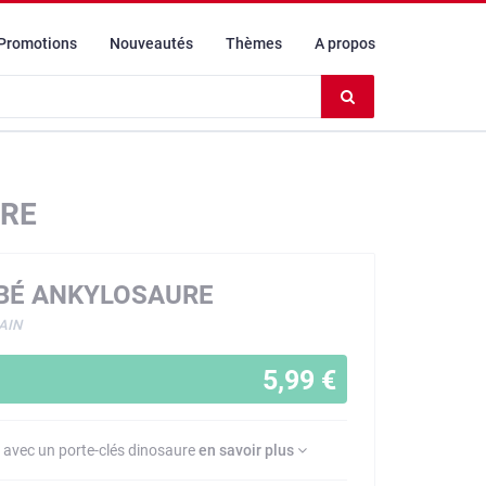
Promotions
Nouveautés
Thèmes
A propos
Effacer
le
contenu
du
champ
URE
BÉ ANKYLOSAURE
AIN
5,99 €
avec un porte-clés dinosaure
en savoir plus