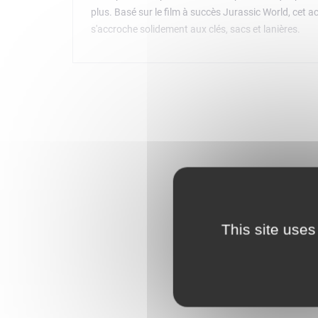
plus. Basé sur le film à succès Jurassic World, cet
s'accroche solidement aux clés, sacs et lanières.
This site uses