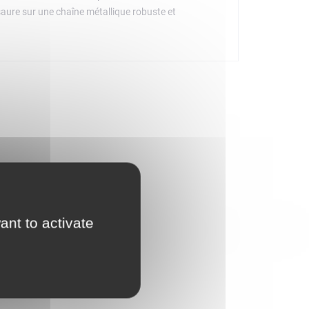
aure sur une chaîne métallique robuste et
ant to activate