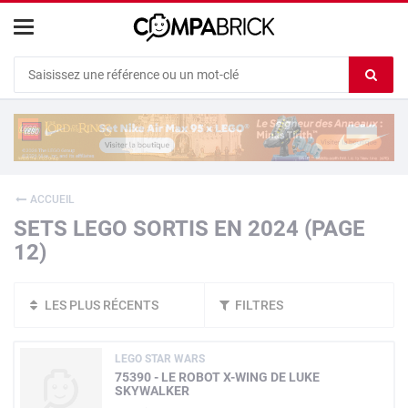
Cookies management panel
Ef
le
co
du
c
ACCUEIL
SETS LEGO SORTIS EN 2024 (PAGE
12)
LES PLUS RÉCENTS
FILTRES
LEGO STAR WARS
75390 - LE ROBOT X-WING DE LUKE
SKYWALKER