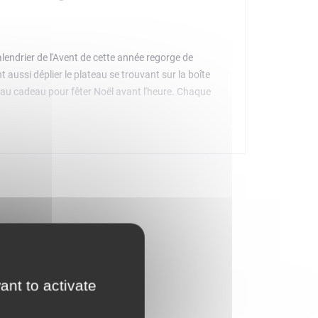
endrier de l'Avent de cette année regorge de
aussi déplier le plateau se trouvant sur la boîte
 beau cadeau pour fêter Noël avant l'heure. Chaque
ovices de profiter d'une agréable expérience de
uets, accessoires et minifigurines à construire inclus
ant to activate