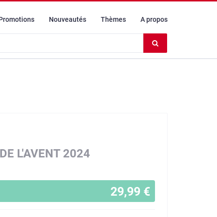
Promotions
Nouveautés
Thèmes
A propos
Effacer
le
contenu
du
champ
DE L'AVENT 2024
29,99 €