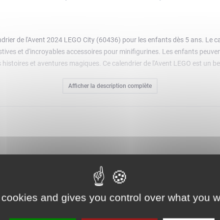
rier de l'Avent 2024 LEGO City (60436) pour les enfants dès 5 ans. Le cal
ves et d'incroyables accessoires pour minifigurines. Les enfants peuvent 
 des histoires et aventures magiques. Ce calendrier de l'Avent LEGO est un
 simples, imprimées à l'intérieur de chaque fenêtre, qui permettent aux n
Afficher la description complète
LEGO City est empli de surprises festives pour les enfants créatifs. Les jo
.
 cookies and gives you control over what you w