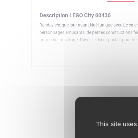
Description LEGO City 60436
Rendez chaque jour avant Noël unique avec Le calend
personnages amusants, de petites constructions festi
pour créer un village d'hiver, le décor parfait pour
surprise s'accompagne d'instructions étape par étape
construction et de jeu. Le calendrier de l'Avent 2024 
peuvent être combinés avec d'autres sets LEGO City
This site uses