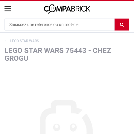
Cookies management panel
Ef
le
co
LEGO STAR WARS
du
LEGO STAR WARS 75443 - CHEZ
c
GROGU