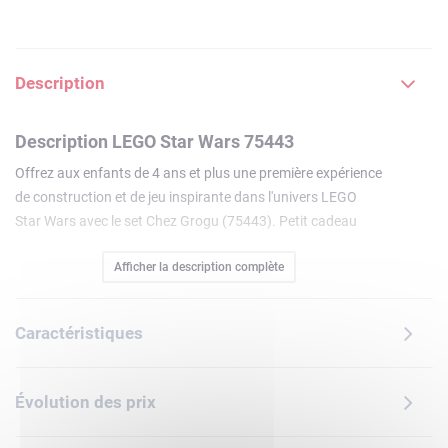
Description
Description LEGO Star Wars 75443
Offrez aux enfants de 4 ans et plus une première expérience
de construction et de jeu inspirante dans l'univers LEGO
Star Wars avec le set Chez Grogu (75443). Petit cadeau
idéal pour les jeunes enfants et les fans de Star Wars, il
Afficher la description complète
inclut une figurine articulée de Grogu, facile à construire,
une grenouille de Sorgan, 2 constructions miniatures et des
accessoires.Propulsez la grenouille de Sorgan avec la
Caractéristiques
catapulte. Recréez des scènes de Star Wars : The
Mandalorian autour du feu avec une marmite, 2 tentacules,
une guimauve sur un bâton et 2 macarons bleus, dont l'un
Évolution des prix
peut tenir dans le ventre de Grogu.Les instructions simples
et illustrées de ce set sont parfaites pour les enfants qui ne