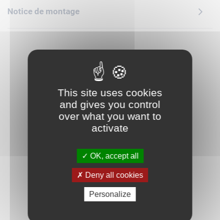
savent pas encore lire. Pour une expérience encore plus
Notice de montage
ludique, l'application LEGO Builder propose des outils
numériques de zoom et de rotation qui permettent aux
enfants de visualiser les modèles au fur et à mesure de la
construction (peut-être avec l'aide d'un « plus grand »).
Contient 107 pièces.
This site uses cookies
and gives you control
over what you want to
activate
OK, accept all
Deny all cookies
Personalize