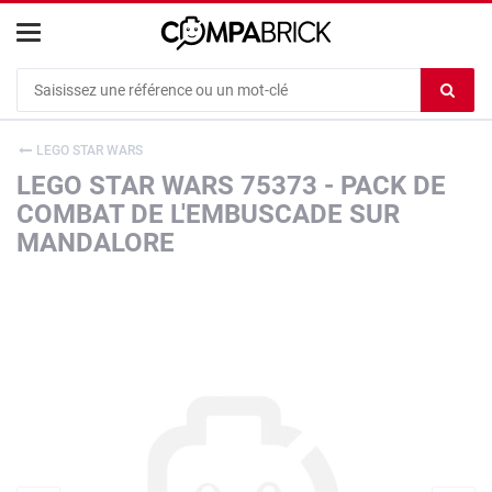
Cookies management panel
Ef
le
co
LEGO STAR WARS
du
LEGO STAR WARS 75373 - PACK DE
c
COMBAT DE L'EMBUSCADE SUR
MANDALORE