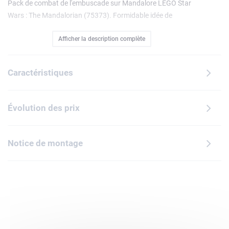
Pack de combat de l'embuscade sur Mandalore LEGO Star
Wars : The Mandalorian (75373). Formidable idée de
cadeau pour des enfants et des fans dès 6 ans, ce set à
Afficher la description complète
construire fait revivrel'action de la saison 3 de Star Wars :
The Mandalorian avec 4 minifigurines LEGO à
collectionner : une Nite Owl mandalorienne, un guerrier
Caractéristiques
mandalorien et 2 commandos impériaux. Il y a également
de nombreux accessoires, dont des blasters, des
pistoletsblasters, des jetpacks et un élément transparent
Évolution des prix
qui permet de faire « voler » une minifigurine LEGO. La
formation rocheuse avec une grotte et le canon lance-
tenons multiplient les possibilités de jeu. L'appli LEGO
Notice de montage
Builder propose des instructionsnumériques et des outils de
zoom et de rotation qui enrichissent l'expérience créative
des enfants. La formation rocheuse/grotte peut être
connectée à la base mandalorienne du set Le combat de
Paz Vizsla et Moff Gideon (75386, vendu séparément).