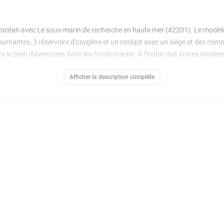
e l'océan avec Le sous-marin de recherche en haute mer (42201). Le modèle 
ournantes, 3 réservoirs d'oxygène et un cockpit avec un siège et des comm
ire le plein d'aventures dans les fonds marins. À l'instar des autres modè
les constructeurs LEGO à l'univers de l'ingénierie. C'est un beau cadeau à
Afficher la description complète
uitive avec l'appli LEGO Builder : ici, il peut zoomer, faire pivoter les mod