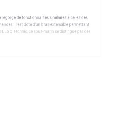
regorge de fonctionnalités similaires à celles des
andes. Il est doté d'un bras extensible permettant
les LEGO Technic, ce sous-marin se distingue par des
 offrir à un passionné de véhicules à construire.
èles en 3D, sauvegarder ses sets et suivre sa