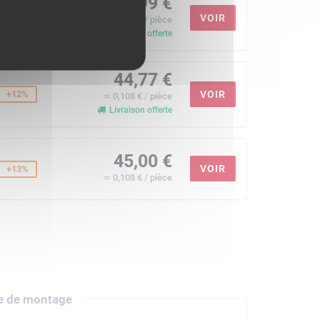
43,99 €
+10%
VOIR
≃ 0,106 € / pièce
Livraison offerte
44,77 €
+12%
VOIR
≃ 0,108 € / pièce
Livraison offerte
45,00 €
VOIR
+13%
≃ 0,108 € / pièce
e de montage