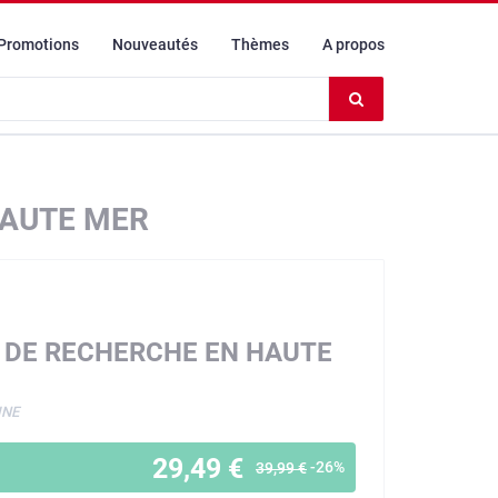
Promotions
Nouveautés
Thèmes
A propos
Effacer
le
contenu
du
champ
HAUTE MER
 DE RECHERCHE EN HAUTE
INE
29,49 €
-26%
39,99 €