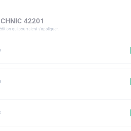
ECHNIC 42201
dition qui pourraient s'appliquer.
1
8
0