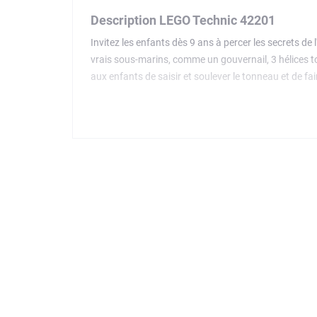
Description LEGO Technic 42201
Invitez les enfants dès 9 ans à percer les secrets d
vrais sous-marins, comme un gouvernail, 3 hélices t
aux enfants de saisir et soulever le tonneau et de fa
mouvements et des mécanismes réalistes qui initient 
Invitez votre enfant à plonger dans laconstruction int
progression.