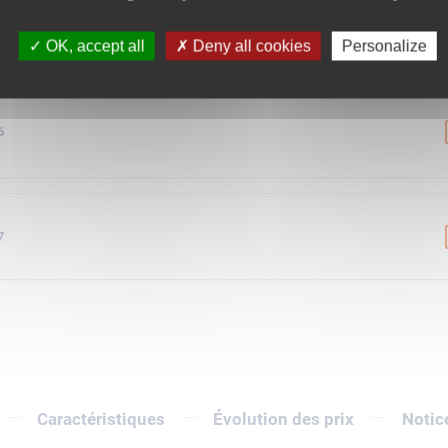
4
OK, accept all
Deny all cookies
Personalize
6
7
Caractéristiques
Évolution des prix
Notic