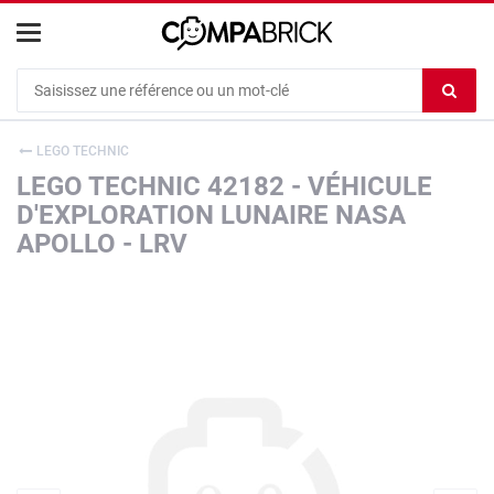
Cookies management panel
Ef
le
co
LEGO TECHNIC
du
LEGO TECHNIC 42182 - VÉHICULE
c
D'EXPLORATION LUNAIRE NASA
APOLLO - LRV