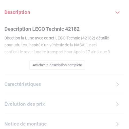
Description
Description LEGO Technic 42182
Direction la Lune avec ce set LEGO Technic (42182) détaillé
pour adultes, inspiré d'un véhicule de la NASA. Le set
contient le rover lunaire transporté par Apollo 17 ainsi que 3
équipements à fixer. Assemblez le rover de la NASA, ajoutez
Afficher la description complète
les équipements et testez la direction et la suspension tout
en imaginant que vous marchez sur la Lune et prélevez des
échantillons lunaires. Jetez un œil à la batterie qui inclut
Caractéristiques
des éléments chauffants et refroidissants, ainsi qu'une
caméra de télévision avec une antenne. Explorez l'unité de
communication, utilisez les outils tels que la pelle et la
Évolution des prix
perceuse afin de prélever des échantillons de roche lunaire
LEGO. Le set inclut également l'expérience Traverse
Gravimeter transportée par Apollo 17 ainsiqu'un hommage
Notice de montage
à « Big Muley », le plus grand fragment de roche rapporté