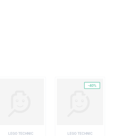
, puis analysés afin de s'assurer qu'ils répondent
-40%
LEGO TECHNIC
LEGO TECHNIC