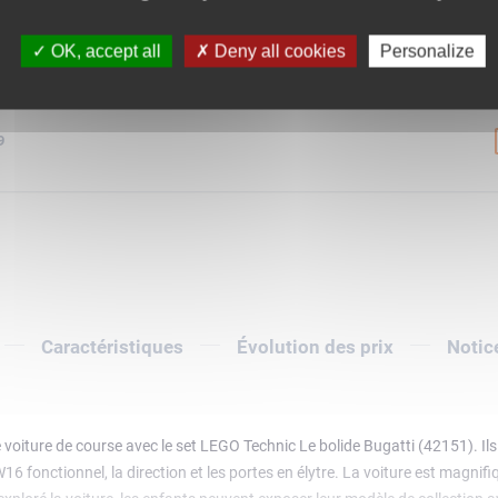
0
OK, accept all
Deny all cookies
Personalize
9
Caractéristiques
Évolution des prix
Notic
e voiture de course avec le set LEGO Technic Le bolide Bugatti (42151). Ils 
16 fonctionnel, la direction et les portes en élytre. La voiture est magnifi