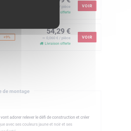
+6%
VOIR
≃ 0,059 € / pièce
Livraison offerte
54,29 €
+9%
VOIR
≃ 0,060 € / pièce
Livraison offerte
e de montage
vont adorer relever le défi de construction et créer
que avec ses couleurs jaune et noir et ses