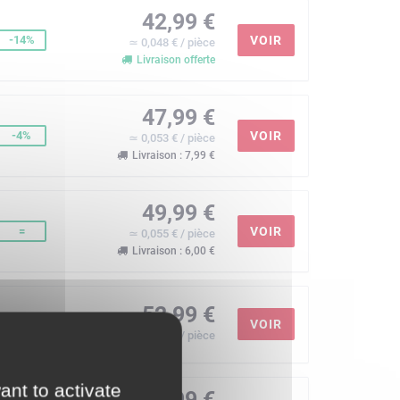
42,99 €
-14%
VOIR
≃ 0,048 € / pièce
Livraison offerte
47,99 €
-4%
VOIR
≃ 0,053 € / pièce
Livraison : 7,99 €
49,99 €
=
VOIR
≃ 0,055 € / pièce
Livraison : 6,00 €
52,99 €
VOIR
+6%
≃ 0,059 € / pièce
ant to activate
52,99 €