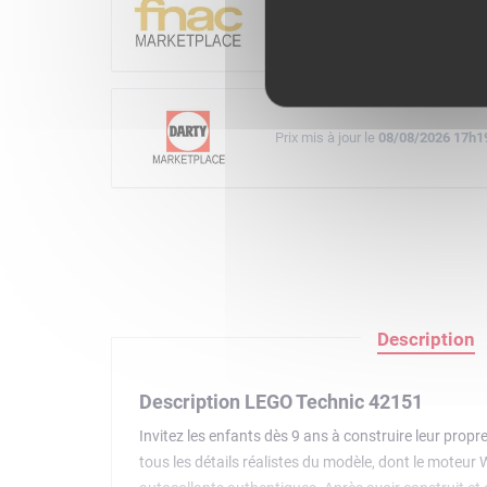
Prix mis à jour le
08/08/2026 17h3
Prix mis à jour le
08/08/2026 17h1
Description
Description LEGO Technic 42151
Invitez les enfants dès 9 ans à construire leur propr
tous les détails réalistes du modèle, dont le moteur W