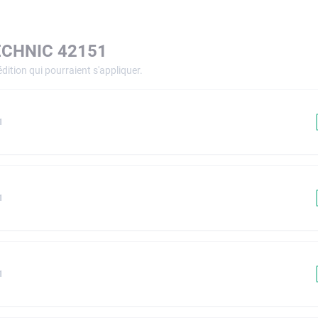
ECHNIC 42151
dition qui pourraient s'appliquer.
1
1
1