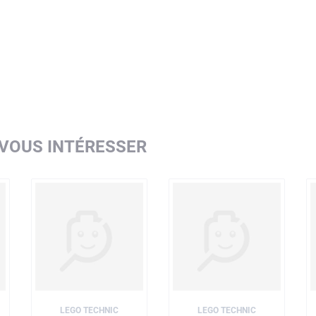
c sont soumis à des tests de chute, de chaleur, d'écrasement et de torsion
 VOUS INTÉRESSER
LEGO TECHNIC
LEGO TECHNIC