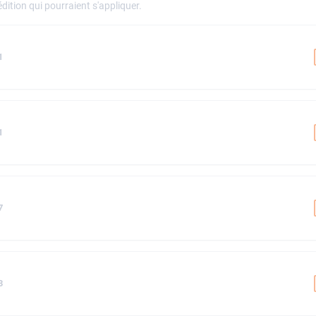
dition qui pourraient s'appliquer.
1
1
7
3