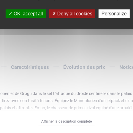
2
OK, accept all
Deny all cookies
Personalize
Caractéristiques
Évolution des prix
Notic
orien et de Grogu dans le set L'attaque du droïde sentinelle dans le pala
t tirez avec son fusil à tenons. Équipez le Mandalorien d'un jetpack et d'un 
 palais et affrontez Embo, le chasseur de primes rival équipé d'une arbalèt
Star Wars : The Mandalorian and Grogu et de créer de nouvelles histoires 
Afficher la description complète
mer, faire pivoter leur modèle en 3D et suivre leur progression grâce aux 
es et fans dès 9 ans, ce set contient 415 pièces.