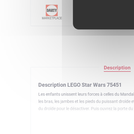
Prix mis à jour le
06/08/2026 12h4
Description
Description LEGO Star Wars 75451
Les enfants unissent leurs forces à celles du Mandal
les bras, les jambes et les pieds du puissant droïde e
du droïde pour le désactiver. Puis ouvrez la porte du
briques permet de revivre des scènes palpitantes de 
confiance avec l'appli LEGO Builder : ils peuvent zoo
d'anniversaire ou de fêtes amusant pour garçons, fill