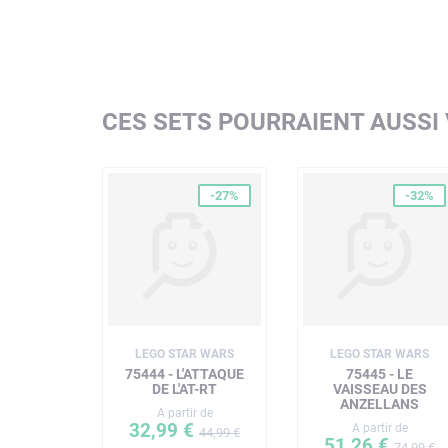
CES SETS POURRAIENT AUSSI
-27%
-32%
LEGO STAR WARS
LEGO STAR WARS
75444 - L'ATTAQUE
75445 - LE
DE L'AT-RT
VAISSEAU DES
ANZELLANS
A partir de
32,99 €
A partir de
44,99 €
51,26 €
74,99 €