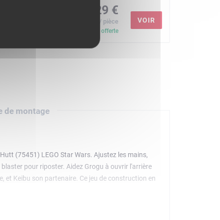
54,29 €
+21%
VOIR
≃ 0,131 € / pièce
Livraison offerte
e de montage
is Hutt (75451) LEGO Star Wars. Ajustez les mains,
blaster pour riposter. Aidez Grogu à ouvrir l'arrière
e, et Keibu son partenaire. Ce jeu de construction en
pleines d'action. Les enfants créent en toute
instructions numériques faciles à suivre. Cadeau