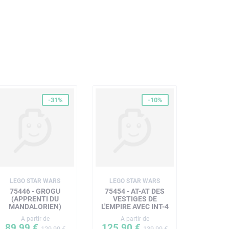
-31%
-10%
LEGO STAR WARS
LEGO STAR WARS
75446 - GROGU
75454 - AT-AT DES
(APPRENTI DU
VESTIGES DE
MANDALORIEN)
L'EMPIRE AVEC INT-4
A partir de
A partir de
89,99 €
125,90 €
129,99 €
139,99 €