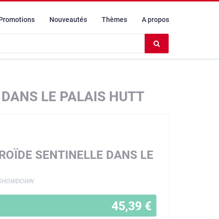
Promotions
Nouveautés
Thèmes
A propos
Effacer
le
contenu
du
champ
 DANS LE PALAIS HUTT
DROÏDE SENTINELLE DANS LE
 SHOWDOWN
45,39 €