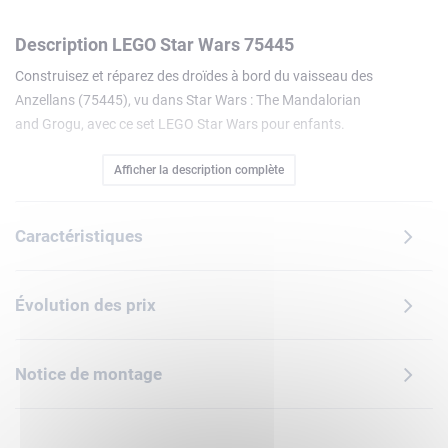
Description LEGO Star Wars 75445
Construisez et réparez des droïdes à bord du vaisseau des
Anzellans (75445), vu dans Star Wars : The Mandalorian
and Grogu, avec ce set LEGO Star Wars pour enfants.
Ouvrez la verrière du cockpit et soulevez le toit du
Afficher la description complète
compartiment principal pour placer la figurine LEGO de
Grogu et 2 adorables Anzellans à l'intérieur de ce vaisseau
détaillé. Utilisez les outils et les pièces de droïde dans
Caractéristiques
l'atelier pour construire un droïde de combat (l'établi peut
aussi être déplacé à l'extérieur du vaisseau). Placez les
figurines LEGO à table avec des biscuits bleus ou sur le
Évolution des prix
siège près de la console. Descendez la rampe pour
débarquer.Fabuleux cadeau pour garçons et filles fans de
Star Wars : The Mandalorian and Grogu dès 9 ans, ce
Notice de montage
vaisseau en briques est un excellent moyen d'éveiller la
créativité des enfants.L'appli LEGO Builder propose une
expérience de construction enrichie avec zoom, rotation du