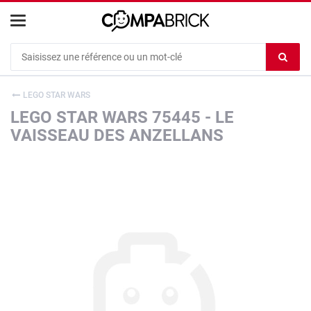
Cookies management panel
Ef
le
co
LEGO STAR WARS
du
LEGO STAR WARS 75445 - LE
c
VAISSEAU DES ANZELLANS