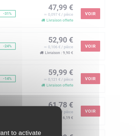
47,99 €
-31%
VOIR
≃ 0,097 € / pièce
Livraison offerte
52,90 €
-24%
VOIR
≃ 0,106 € / pièce
Livraison : 9,90 €
59,99 €
-14%
VOIR
≃ 0,121 € / pièce
Livraison offerte
61,78 €
-12%
VOIR
≃ 0,124 € / pièce
Livraison : 6,19 €
ant to activate