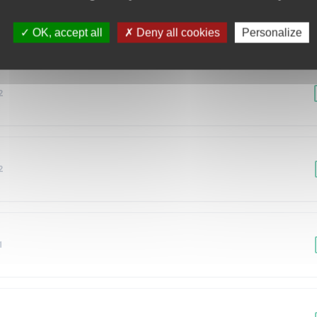
1
OK, accept all
Deny all cookies
Personalize
2
2
1