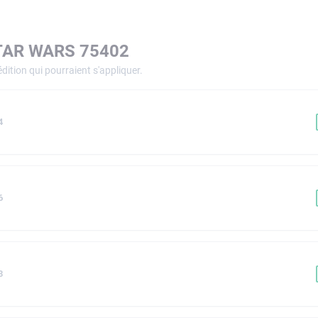
TAR WARS 75402
dition qui pourraient s'appliquer.
4
6
3