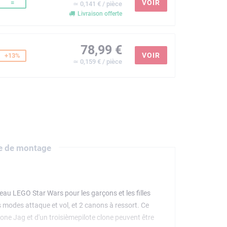
=
VOIR
≃ 0,141 € / pièce
Livraison offerte
78,99 €
VOIR
+13%
≃ 0,159 € / pièce
e de montage
au LEGO Star Wars pour les garçons et les filles
s modes attaque et vol, et 2 canons à ressort. Ce
ne Jag et d'un troisièmepilote clone peuvent être