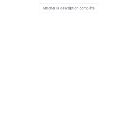
place à bord pour la figurine LEGO du droïde R4-P44. Enrichissez l'expérie
Afficher la description complète
e version numérique 3D de ce chasseur Star Wars pendant la construction.
lectionner (vendus séparément) pour multiplier les possibilités de jeu.