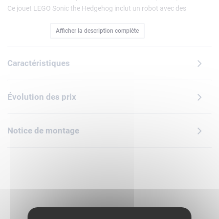
Ce jouet LEGO Sonic the Hedgehog inclut un robot avec des
jambes articulées et une tourelle avec un fusil à tenons. Les
Afficher la description complète
enfants peuvent transformer le robot en robot volant en
repliant ses jambes et en les tournant vers l'avant. Ils
peuvent également effectuer des réparations avec les
Caractéristiques
accessoires fournis. Ce set Sonic ludique est un beau jouet
à offrir à des garçons et des filles. Avec les 2 minifigurines
de Metal Sonic et Tails incluses, les enfants peuvent
Évolution des prix
imaginer que Tails répare son robot ou qu'il combat Metal
Sonic pour protéger l'Émeraude du Chaos cachée dans le
fuselage du robot. Pour plus d'action, de rapidité et de jeu,
Notice de montage
les enfants peuvent découvrir d'autres jouets LEGO Sonic
the Hedgehog (vendus séparément). Avec l'appli intuitive
LEGO Builder, ils peuvent zoomer, faire pivoter les modèles,
sauvegarder leurs sets et suivre leur progression.