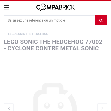
Cookies management panel
Ef
le
co
LEGO SONIC THE HEDGEHOG
du
LEGO SONIC THE HEDGEHOG 77002
c
- CYCLONE CONTRE METAL SONIC