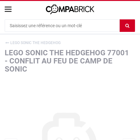
Cookies management panel
Ef
le
co
LEGO SONIC THE HEDGEHOG
du
LEGO SONIC THE HEDGEHOG 77001
c
- CONFLIT AU FEU DE CAMP DE
SONIC