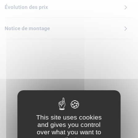
interactives et immersives, permettant aux Pokémon et à
Évolution des prix
d'autres éléments de jeu dotés d'un SMART Tag de réagir
par des sons, des lumières et d'autres effets quand les
enfants déplacent les Pokémon. Ce set à collectionner,
Notice de montage
inspiré du jeu vidéo populaire, constitue un fabuleux cadeau
à offrir pour un anniversaire, les fêtes ou en toute occasion
aux garçons, aux filles et aux fans de Pokémon dès 10 ans.
Contient 831 pièces.
This site uses cookies
and gives you control
over what you want to