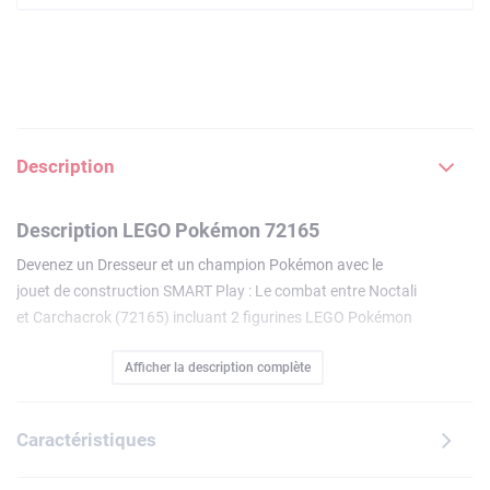
Description
Description LEGO Pokémon 72165
Devenez un Dresseur et un champion Pokémon avec le
jouet de construction SMART Play : Le combat entre Noctali
et Carchacrok (72165) incluant 2 figurines LEGO Pokémon
entièrement articulées. Les 2 Pokémon permettent une
Afficher la description complète
infinité de jeux et s'accompagnent d'une grande Poké Ball et
d'un trophée.Les 2 Pokémon intègrent chacun un SMART
Tag. Les SMART Briques incluses dans les sets Tout-en-un
Caractéristiques
(vendus séparément) donnent vie aux aventures des
Dresseurs Pokémon grâce à des possibilités de jeu