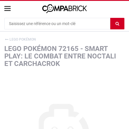
Cookies management panel
Ef
le
co
LEGO POKÉMON
du
LEGO POKÉMON 72165 - SMART
c
PLAY: LE COMBAT ENTRE NOCTALI
ET CARCHACROK