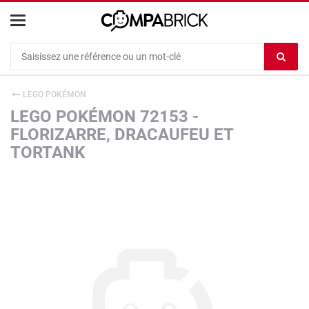
Cookies management panel
Ef
le
co
LEGO POKÉMON
du
LEGO POKÉMON 72153 -
c
FLORIZARRE, DRACAUFEU ET
TORTANK