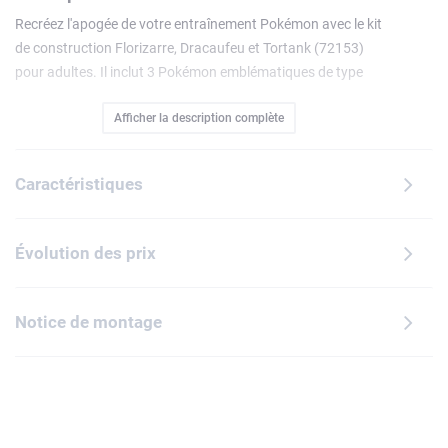
Recréez l'apogée de votre entraînement Pokémon avec le kit
de construction Florizarre, Dracaufeu et Tortank (72153)
pour adultes. Il inclut 3 Pokémon emblématiques de type
Plante, Feu et Eau dans leurs évolutions finales, ravivant le
Afficher la description complète
souvenir de vos talents de dresseur.Ce set de 6 838 pièces
comprend 3 figurines de combat Pokémon : Florizarre avec
des plantes et des pattes mobiles, Tortank avec une tête,
Caractéristiques
des bras et des canons à eau articulés, et Dracaufeu avec
des ailes, des pattes et une tête ajustables. Le modèle
cache une surprise qui ne demande qu'à être découverte.
Évolution des prix
Chaque figurine peut être exposée seule ou montée sur un
socle avec les biomes plage, jungle et volcan, représentant
le type de chaque Pokémon et formant un champ de
Notice de montage
bataille épique.Ce kit fait partie d'une gamme de sets LEGO
pour adultes (vendus séparément) célébrant une
collaboration entre 2 marques populaires. Et avec
l'application LEGO Builder, vous pouvez visualiser les
modèles en 3D et suivre votre progression.