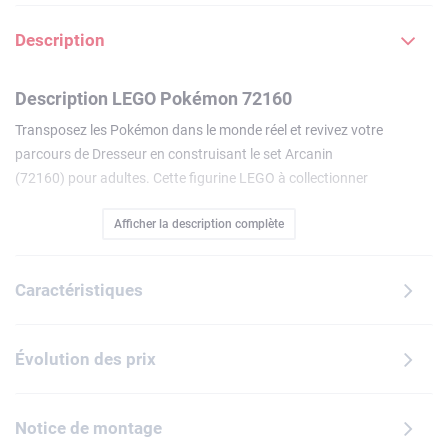
Description
Description LEGO Pokémon 72160
Transposez les Pokémon dans le monde réel et revivez votre
parcours de Dresseur en construisant le set Arcanin
(72160) pour adultes. Cette figurine LEGO à collectionner
constitue une fabuleuse idée de cadeau pour gamers et
Afficher la description complète
fans de la première heure, qui savoureront un moment de
détente en créant cette décoration Pokémon fascinante, à
exposer chez soi ou au bureau.Ajustez la queue, les pattes,
Caractéristiques
la tête et la bouche de cette réplique d'Arcanin riche en
détails authentiques pour lui faire prendre une infinité de
poses dynamiques. Avec sa posture majestueuse et sa
Évolution des prix
luxuriante fourrure, cette figurine Pokémon complète à
merveille toute collection d'objets décoratifs inspirés du jeu
vidéo. Offrez-vous ou offrez à d'autres fans ce cadeau
Notice de montage
spectaculaire, pour un anniversaire, les fêtes ou une