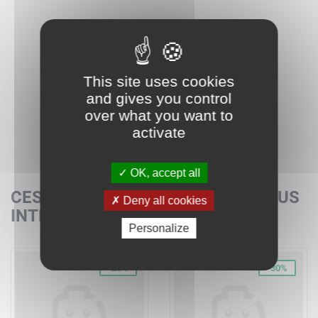
This site uses cookies
and gives you control
over what you want to
activate
OK, accept all
CES SETS POURRAIENT AUSSI VOUS
Deny all cookies
INTÉRESSER
Personalize
-26%
-30%