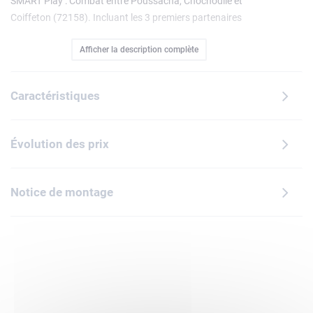
SMART Play : Combat entre Poussacha, Chochodile et
Coiffeton (72158). Incluant les 3 premiers partenaires
Pokémon de Paldea, ce set invite les enfants à recréer des
Afficher la description complète
combats et désigner le Pokémon qui l'emportera. Des pièces
ajustables, des détails authentiques, dont une Poké Ball,
des Pokémon prêts au combat et des accessoires
Caractéristiques
permettent des jeux de rôle réalistes.Les figurines LEGO
Pokémon de Poussacha, Chochodile et Coiffeton intègrent
chacune un SMART Tag. Les SMART Briques incluses dans
Évolution des prix
les sets Tout-en-un (vendus séparément) donnent vie aux
aventures des Dresseurs Pokémon avec une infinité
d'options interactives, permettant aux Pokémon et à
Notice de montage
d'autres éléments de jeu de réagir par des sons, lumières et
autres effets quand les enfants bougent les Pokémon.
Emmenez les enfants dans un univers infini de jeu avec ce
cadeau d'anniversaire, de fêtes ou d'occasion spéciale pour
fans de Pokémon dès 8 ans. Contient 313 pièces.