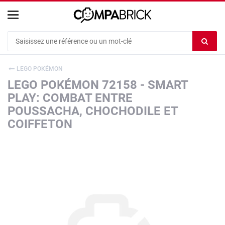
Cookies management panel
Ef
le
co
LEGO POKÉMON
du
LEGO POKÉMON 72158 - SMART
c
PLAY: COMBAT ENTRE
POUSSACHA, CHOCHODILE ET
COIFFETON