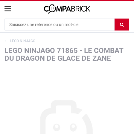
Cookies management panel
Ef
le
co
LEGO NINJAGO
du
LEGO NINJAGO 71865 - LE COMBAT
c
DU DRAGON DE GLACE DE ZANE