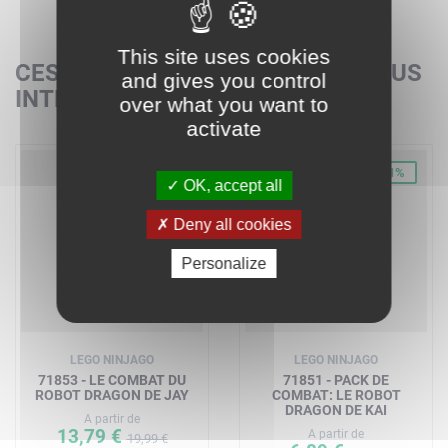
This site uses cookies
CES SETS POURRAIENT AUSSI VOUS
and gives you control
INTÉRESSER
over what you want to
activate
-31%
-31%
OK, accept all
Deny all cookies
Personalize
LEGO NINJAGO
LEGO NINJAGO
71853 - LE COMBAT DU
71851 - PACK DE
ROBOT DRAGON DE JAY
COMBAT: LE ROBOT
DRAGON DE KAI
A partir de
13,79 €
A partir de
19,99 €